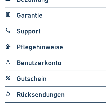
Garantie
receipt
Support
phone
Pflegehinweise
sanitizer
Benutzerkonto
person
Gutschein
percent
Rücksendungen
replay